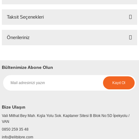
Taksit Seçenekleri
Bu ürüne ilk yorumu siz yapın!
Önerileriniz
Yorum Yaz
Bu ürünün fiyat bilgisi, resim, ürün açıklamalarında ve diğer konularda
yetersiz gördüğünüz noktaları öneri formunu kullanarak tarafımıza
iletebilirsiniz.
Bültenimize Abone Olun
Görüş ve önerileriniz için teşekkür ederiz.
Kayıt Ol
Ürün resmi kalitesiz, bozuk veya görüntülenemiyor.
Ürün açıklamasında eksik bilgiler bulunuyor.
Ürün bilgilerinde hatalar bulunuyor.
Bize Ulaşın
Ürün fiyatı diğer sitelerden daha pahalı.
Vali Mithat Bey Mah. Kışla Yolu Sok. Kaptaner Sitesi B Blok No:5D İpekyolu /
Bu ürüne benzer farklı alternatifler olmalı.
VAN
0850 259 35 48
info@elitstore.com