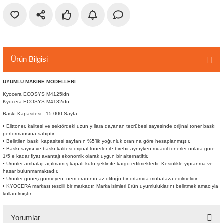
r
etler
Ürün Bilgisi
UYUMLU MAKİNE MODELLERİ
Kyocera ECOSYS M4125idn
Kyocera ECOSYS M4132idn
Baskı Kapasitesi : 15.000 Sayfa
• Elittoner, kalitesi ve sektördeki uzun yıllara dayanan tecrübesi sayesinde orijinal toner baskı
performansına sahiptir.
• Belirtilen baskı kapasitesi sayfanın %5’lik yoğunluk oranına göre hesaplanmıştır.
• Baskı sayısı ve baskı kalitesi orijinal tonerler ile birebir aynıyken muadil tonerler onlara göre
1/5 e kadar fiyat avantajı ekonomik olarak uygun bir alternatiftir.
• Ürünler ambalajı açılmamış kapalı kutu şeklinde kargo edilmektedir. Kesinlikle yıpranma ve
hasar bulunmamaktadır.
• Ürünler güneş görmeyen, nem oranının az olduğu bir ortamda muhafaza edilmelidir.
• KYOCERA markası tescilli bir markadır. Marka isimleri ürün uyumluluklarını belirtmek amacıyla
kullanılmıştır.
Yorumlar