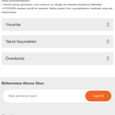
hasar bulunmamaktadır.
• Ürünler güneş görmeyen, nem oranının az olduğu bir ortamda muhafaza edilmelidir.
• KYOCERA markası tescilli bir markadır. Marka isimleri ürün uyumluluklarını belirtmek amacıyla
kullanılmıştır.
Yorumlar
Taksit Seçenekleri
Bu ürüne ilk yorumu siz yapın!
Önerileriniz
Yorum Yaz
Bu ürünün fiyat bilgisi, resim, ürün açıklamalarında ve diğer konularda
yetersiz gördüğünüz noktaları öneri formunu kullanarak tarafımıza
iletebilirsiniz.
Bültenimize Abone Olun
Görüş ve önerileriniz için teşekkür ederiz.
Kayıt Ol
Ürün resmi kalitesiz, bozuk veya görüntülenemiyor.
Ürün açıklamasında eksik bilgiler bulunuyor.
Ürün bilgilerinde hatalar bulunuyor.