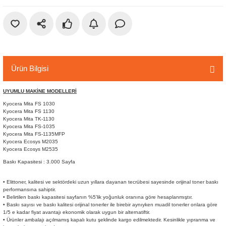
r
etler
Ürün Bilgisi
UYUMLU MAKİNE MODELLERİ
Kyocera Mita FS 1030
Kyocera Mita FS 1130
Kyocera Mita TK-1130
Kyocera Mita FS-1035
Kyocera Mita FS-1135MFP
Kyocera Ecosys M2035
Kyocera Ecosys M2535
Baskı Kapasitesi : 3.000 Sayfa
• Elittoner, kalitesi ve sektördeki uzun yıllara dayanan tecrübesi sayesinde orijinal toner baskı
performansına sahiptir.
• Belirtilen baskı kapasitesi sayfanın %5’lik yoğunluk oranına göre hesaplanmıştır.
• Baskı sayısı ve baskı kalitesi orijinal tonerler ile birebir aynıyken muadil tonerler onlara göre
1/5 e kadar fiyat avantajı ekonomik olarak uygun bir alternatiftir.
• Ürünler ambalajı açılmamış kapalı kutu şeklinde kargo edilmektedir. Kesinlikle yıpranma ve