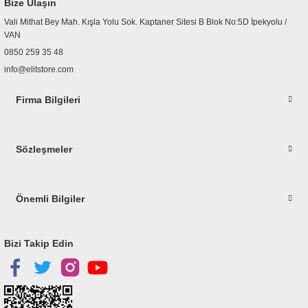
Bize Ulaşın
Ürün fiyatı diğer sitelerden daha pahalı.
Vali Mithat Bey Mah. Kışla Yolu Sok. Kaptaner Sitesi B Blok No:5D İpekyolu /
Bu ürüne benzer farklı alternatifler olmalı.
VAN
0850 259 35 48
info@elitstore.com
Firma Bilgileri
Gönder
Sözleşmeler
Önemli Bilgiler
Bizi Takip Edin