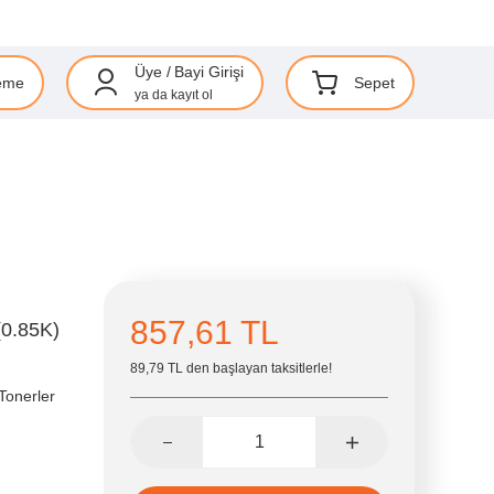
Üye
/
Bayi Girişi
eme
Sepet
ya da
kayıt ol
857,61 TL
(0.85K)
89,79 TL den başlayan taksitlerle!
Tonerler