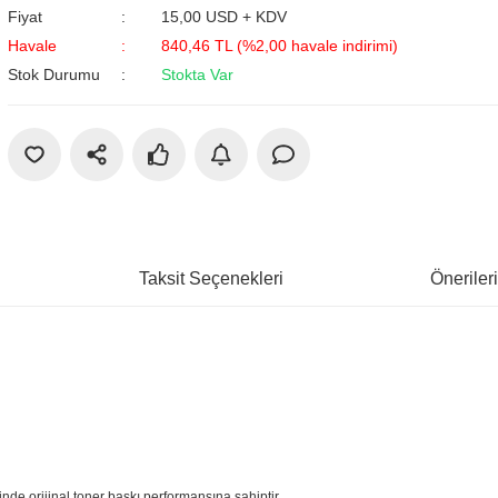
Fiyat
15,00 USD + KDV
Havale
840,46 TL (%2,00 havale indirimi)
Stok Durumu
Stokta Var
Taksit Seçenekleri
Öneriler
inde orijinal toner baskı performansına sahiptir.