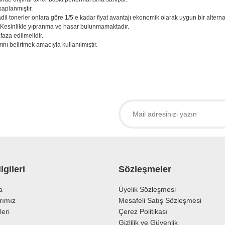
saplanmıştır.
adil tonerler onlara göre 1/5 e kadar fiyat avantajı ekonomik olarak uygun bir alternati
. Kesinlikle yıpranma ve hasar bulunmamaktadır.
aza edilmelidir.
ını belirtmek amacıyla kullanılmıştır.
larda yetersiz gördüğünüz noktaları öneri formunu kullanarak tarafımıza iletebil
 ürüne ilk yorumu siz yapın!
Yorum Yaz
lgileri
Sözleşmeler
a
Üyelik Sözleşmesi
rımız
Mesafeli Satış Sözleşmesi
leri
Çerez Politikası
Gönder
Gizlilik ve Güvenlik