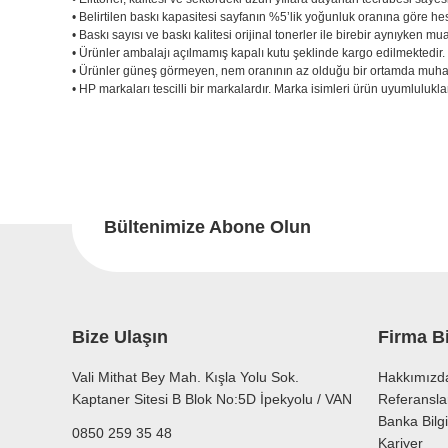
• Belirtilen baskı kapasitesi sayfanın %5’lik yoğunluk oranına göre he
• Baskı sayısı ve baskı kalitesi orijinal tonerler ile birebir aynıyken mu
• Ürünler ambalajı açılmamış kapalı kutu şeklinde kargo edilmektedir
• Ürünler güneş görmeyen, nem oranının az olduğu bir ortamda muhaf
• HP markaları tescilli bir markalardır. Marka isimleri ürün uyumluluklar
Bu ürünün fiyat bilgisi, resim, ürün açıklamalarında ve diğer konu
Görüş ve önerileriniz için teşekkür ederiz.
Bu
Ürün resmi kalitesiz, bozuk veya görüntülenemiyor.
Ürün açıklamasında eksik bilgiler bulunuyor.
Bültenimize Abone Olun
Ürün bilgilerinde hatalar bulunuyor.
Ürün fiyatı diğer sitelerden daha pahalı.
Bu ürüne benzer farklı alternatifler olmalı.
Bize Ulaşın
Firma Bi
Vali Mithat Bey Mah. Kışla Yolu Sok.
Hakkımızd
Kaptaner Sitesi B Blok No:5D İpekyolu / VAN
Referansla
Banka Bilgi
0850 259 35 48
Kariyer