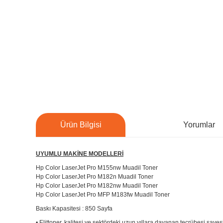
Ürün Bilgisi
Yorumlar
UYUMLU MAKİNE MODELLERİ
Hp Color LaserJet Pro M155nw Muadil Toner
Hp Color LaserJet Pro M182n Muadil Toner
Hp Color LaserJet Pro M182nw Muadil Toner
Hp Color LaserJet Pro MFP M183fw Muadil Toner
Baskı Kapasitesi : 850 Sayfa
• Elittoner, kalitesi ve sektördeki uzun yıllara dayanan tecrübesi sayes