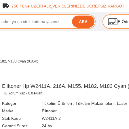
750 TL ve ÜZERİ ALIŞVERİŞLERİNİZDE ÜCRETSİZ KARGO !!!
E-Öd
ARA
M182, M183 Cyan (0.85K)
Elittoner Hp W2411A, 216A, M155, M182, M183 Cyan 
(0 Yorum Yap - 0.0 Puan)
Kategori
Tüketim Ürünleri
,
Tüketim Malzemeleri
,
Laser 
Marka
Elittoner
Stok Kodu
W2411A-2
Garanti Süresi
24 Ay