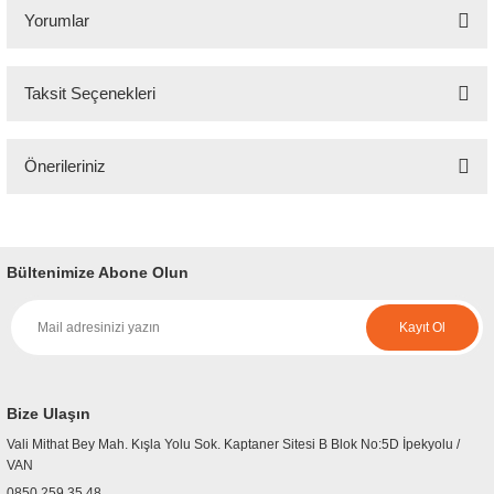
Yorumlar
Taksit Seçenekleri
Bu ürüne ilk yorumu siz yapın!
Önerileriniz
Yorum Yaz
Bu ürünün fiyat bilgisi, resim, ürün açıklamalarında ve diğer konularda
yetersiz gördüğünüz noktaları öneri formunu kullanarak tarafımıza
iletebilirsiniz.
Bültenimize Abone Olun
Görüş ve önerileriniz için teşekkür ederiz.
Kayıt Ol
Ürün resmi kalitesiz, bozuk veya görüntülenemiyor.
Ürün açıklamasında eksik bilgiler bulunuyor.
Ürün bilgilerinde hatalar bulunuyor.
Bize Ulaşın
Ürün fiyatı diğer sitelerden daha pahalı.
Vali Mithat Bey Mah. Kışla Yolu Sok. Kaptaner Sitesi B Blok No:5D İpekyolu /
Bu ürüne benzer farklı alternatifler olmalı.
VAN
0850 259 35 48