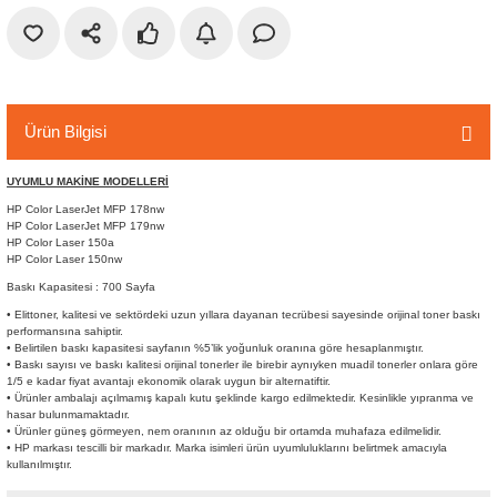
r
etler
Ürün Bilgisi
UYUMLU MAKİNE MODELLERİ
HP Color LaserJet MFP 178nw
HP Color LaserJet MFP 179nw
HP Color Laser 150a
HP Color Laser 150nw
Baskı Kapasitesi : 700 Sayfa
• Elittoner, kalitesi ve sektördeki uzun yıllara dayanan tecrübesi sayesinde orijinal toner baskı
performansına sahiptir.
• Belirtilen baskı kapasitesi sayfanın %5’lik yoğunluk oranına göre hesaplanmıştır.
• Baskı sayısı ve baskı kalitesi orijinal tonerler ile birebir aynıyken muadil tonerler onlara göre
1/5 e kadar fiyat avantajı ekonomik olarak uygun bir alternatiftir.
• Ürünler ambalajı açılmamış kapalı kutu şeklinde kargo edilmektedir. Kesinlikle yıpranma ve
hasar bulunmamaktadır.
• Ürünler güneş görmeyen, nem oranının az olduğu bir ortamda muhafaza edilmelidir.
• HP markası tescilli bir markadır. Marka isimleri ürün uyumluluklarını belirtmek amacıyla
kullanılmıştır.