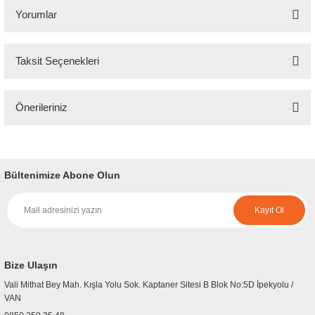
Yorumlar
Taksit Seçenekleri
Bu ürüne ilk yorumu siz yapın!
Önerileriniz
Yorum Yaz
Bu ürünün fiyat bilgisi, resim, ürün açıklamalarında ve diğer konularda
yetersiz gördüğünüz noktaları öneri formunu kullanarak tarafımıza
iletebilirsiniz.
Bültenimize Abone Olun
Görüş ve önerileriniz için teşekkür ederiz.
Kayıt Ol
Ürün resmi kalitesiz, bozuk veya görüntülenemiyor.
Ürün açıklamasında eksik bilgiler bulunuyor.
Ürün bilgilerinde hatalar bulunuyor.
Bize Ulaşın
Ürün fiyatı diğer sitelerden daha pahalı.
Vali Mithat Bey Mah. Kışla Yolu Sok. Kaptaner Sitesi B Blok No:5D İpekyolu /
Bu ürüne benzer farklı alternatifler olmalı.
VAN