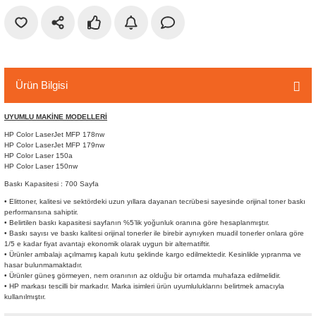
r
etler
Ürün Bilgisi
UYUMLU MAKİNE MODELLERİ
HP Color LaserJet MFP 178nw
HP Color LaserJet MFP 179nw
HP Color Laser 150a
HP Color Laser 150nw
Baskı Kapasitesi : 700 Sayfa
• Elittoner, kalitesi ve sektördeki uzun yıllara dayanan tecrübesi sayesinde orijinal toner baskı
performansına sahiptir.
• Belirtilen baskı kapasitesi sayfanın %5’lik yoğunluk oranına göre hesaplanmıştır.
• Baskı sayısı ve baskı kalitesi orijinal tonerler ile birebir aynıyken muadil tonerler onlara göre
1/5 e kadar fiyat avantajı ekonomik olarak uygun bir alternatiftir.
• Ürünler ambalajı açılmamış kapalı kutu şeklinde kargo edilmektedir. Kesinlikle yıpranma ve
hasar bulunmamaktadır.
• Ürünler güneş görmeyen, nem oranının az olduğu bir ortamda muhafaza edilmelidir.
• HP markası tescilli bir markadır. Marka isimleri ürün uyumluluklarını belirtmek amacıyla
kullanılmıştır.