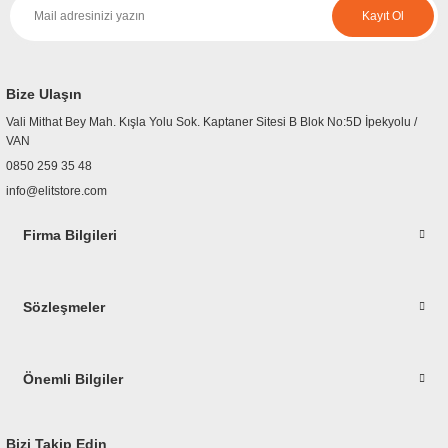
Kayıt Ol
Ürün resmi kalitesiz, bozuk veya görüntülenemiyor.
Ürün açıklamasında eksik bilgiler bulunuyor.
Ürün bilgilerinde hatalar bulunuyor.
Bize Ulaşın
Ürün fiyatı diğer sitelerden daha pahalı.
Vali Mithat Bey Mah. Kışla Yolu Sok. Kaptaner Sitesi B Blok No:5D İpekyolu /
Bu ürüne benzer farklı alternatifler olmalı.
VAN
0850 259 35 48
info@elitstore.com
Firma Bilgileri
Gönder
Sözleşmeler
Önemli Bilgiler
Bizi Takip Edin