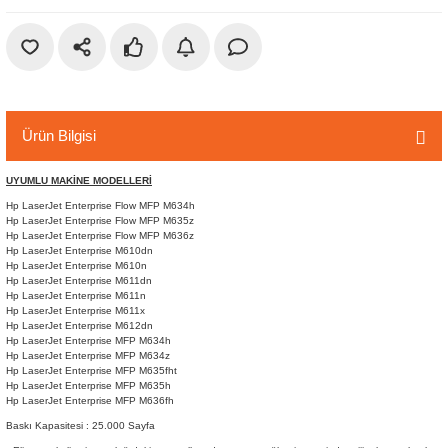
r
etler
Ürün Bilgisi
UYUMLU MAKİNE MODELLERİ
Hp LaserJet Enterprise Flow MFP M634h
Hp LaserJet Enterprise Flow MFP M635z
Hp LaserJet Enterprise Flow MFP M636z
Hp LaserJet Enterprise M610dn
Hp LaserJet Enterprise M610n
Hp LaserJet Enterprise M611dn
Hp LaserJet Enterprise M611n
Hp LaserJet Enterprise M611x
Hp LaserJet Enterprise M612dn
Hp LaserJet Enterprise MFP M634h
Hp LaserJet Enterprise MFP M634z
Hp LaserJet Enterprise MFP M635fht
Hp LaserJet Enterprise MFP M635h
Hp LaserJet Enterprise MFP M636fh
Baskı Kapasitesi : 25.000 Sayfa