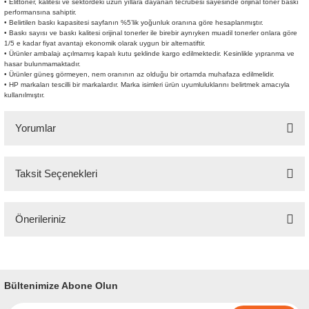
• Elittoner, kalitesi ve sektördeki uzun yıllara dayanan tecrübesi sayesinde orijinal toner baskı
performansına sahiptir.
• Belirtilen baskı kapasitesi sayfanın %5’lik yoğunluk oranına göre hesaplanmıştır.
• Baskı sayısı ve baskı kalitesi orijinal tonerler ile birebir aynıyken muadil tonerler onlara göre
1/5 e kadar fiyat avantajı ekonomik olarak uygun bir alternatiftir.
• Ürünler ambalajı açılmamış kapalı kutu şeklinde kargo edilmektedir. Kesinlikle yıpranma ve
hasar bulunmamaktadır.
• Ürünler güneş görmeyen, nem oranının az olduğu bir ortamda muhafaza edilmelidir.
• HP markaları tescilli bir markalardır. Marka isimleri ürün uyumluluklarını belirtmek amacıyla
kullanılmıştır.
Yorumlar
Taksit Seçenekleri
Bu ürüne ilk yorumu siz yapın!
Önerileriniz
Yorum Yaz
Bu ürünün fiyat bilgisi, resim, ürün açıklamalarında ve diğer konularda
yetersiz gördüğünüz noktaları öneri formunu kullanarak tarafımıza
iletebilirsiniz.
Bültenimize Abone Olun
Görüş ve önerileriniz için teşekkür ederiz.