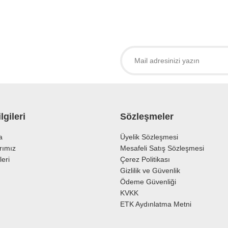
larda yetersiz gördüğünüz noktaları öneri formunu kullanarak tarafımıza iletebil
 ürüne ilk yorumu siz yapın!
Yorum Yaz
lgileri
Sözleşmeler
a
Üyelik Sözleşmesi
rımız
Mesafeli Satış Sözleşmesi
leri
Çerez Politikası
Gönder
Gizlilik ve Güvenlik
Ödeme Güvenliği
KVKK
ETK Aydınlatma Metni