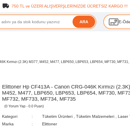
750 TL ve ÜZERİ ALIŞVERİŞLERİNİZDE ÜCRETSİZ KARGO !!!
E-Öd
ARA
046K Kırmızı (2.3K) M377, M452, M477, LBP650, LBP653, LBP654, MF730, MF731
Elittoner Hp CF413A - Canon CRG-046K Kırmızı (2.3K
M452, M477, LBP650, LBP653, LBP654, MF730, MF73
MF732, MF733, MF734, MF735
(0 Yorum Yap - 0.0 Puan)
Kategori
Tüketim Ürünleri
,
Tüketim Malzemeleri
,
Laser 
Marka
Elittoner