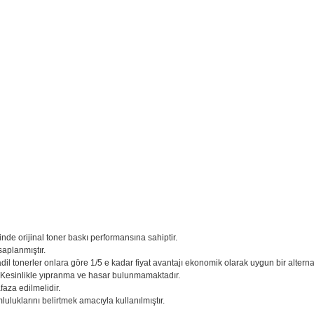
inde orijinal toner baskı performansına sahiptir.
saplanmıştır.
adil tonerler onlara göre 1/5 e kadar fiyat avantajı ekonomik olarak uygun bir alternati
. Kesinlikle yıpranma ve hasar bulunmamaktadır.
aza edilmelidir.
uluklarını belirtmek amacıyla kullanılmıştır.