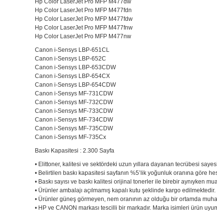
Hp Color LaserJet Pro MFP M477dw
Hp Color LaserJet Pro MFP M477fdn
Hp Color LaserJet Pro MFP M477fdw
Hp Color LaserJet Pro MFP M477fnw
Hp Color LaserJet Pro MFP M477nw
Canon i-Sensys LBP-651CL
Canon i-Sensys LBP-652C
Canon i-Sensys LBP-653CDW
Canon i-Sensys LBP-654CX
Canon i-Sensys LBP-654CDW
Canon i-Sensys MF-731CDW
Canon i-Sensys MF-732CDW
Canon i-Sensys MF-733CDW
Canon i-Sensys MF-734CDW
Canon i-Sensys MF-735CDW
Canon i-Sensys MF-735Cx
Baskı Kapasitesi : 2.300 Sayfa
• Elittoner, kalitesi ve sektördeki uzun yıllara dayanan tecrübesi sayes
• Belirtilen baskı kapasitesi sayfanın %5’lik yoğunluk oranına göre he
• Baskı sayısı ve baskı kalitesi orijinal tonerler ile birebir aynıyken mu
• Ürünler ambalajı açılmamış kapalı kutu şeklinde kargo edilmektedir
• Ürünler güneş görmeyen, nem oranının az olduğu bir ortamda muhaf
• HP ve CANON markası tescilli bir markadır. Marka isimleri ürün uyuml