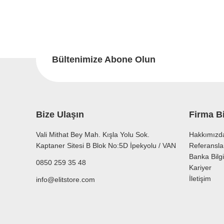
Bu ürünün fiyat bilgisi, resim, ürün açıklamalarında ve diğer konu
Görüş ve önerileriniz için teşekkür ederiz.
Bu
Ürün resmi kalitesiz, bozuk veya görüntülenemiyor.
Ürün açıklamasında eksik bilgiler bulunuyor.
Bültenimize Abone Olun
Ürün bilgilerinde hatalar bulunuyor.
Ürün fiyatı diğer sitelerden daha pahalı.
Bu ürüne benzer farklı alternatifler olmalı.
Bize Ulaşın
Firma Bi
Vali Mithat Bey Mah. Kışla Yolu Sok.
Hakkımızd
Kaptaner Sitesi B Blok No:5D İpekyolu / VAN
Referansla
Banka Bilgi
0850 259 35 48
Kariyer
İletişim
info@elitstore.com