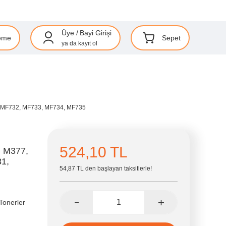
Üye
/
Bayi Girişi
eme
Sepet
ya da
kayıt ol
, MF732, MF733, MF734, MF735
524,10 TL
) M377,
1,
54,87 TL den başlayan taksitlerle!
Tonerler