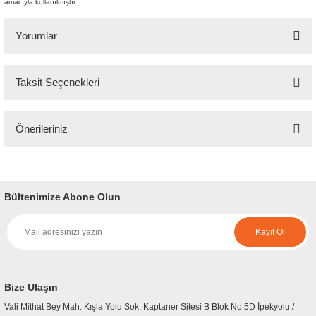
amacıyla kullanılmıştır.
Yorumlar
Taksit Seçenekleri
Bu ürüne ilk yorumu siz yapın!
Önerileriniz
Yorum Yaz
Bu ürünün fiyat bilgisi, resim, ürün açıklamalarında ve diğer konularda
yetersiz gördüğünüz noktaları öneri formunu kullanarak tarafımıza
iletebilirsiniz.
Bültenimize Abone Olun
Görüş ve önerileriniz için teşekkür ederiz.
Kayıt Ol
Ürün resmi kalitesiz, bozuk veya görüntülenemiyor.
Ürün açıklamasında eksik bilgiler bulunuyor.
Ürün bilgilerinde hatalar bulunuyor.
Bize Ulaşın
Ürün fiyatı diğer sitelerden daha pahalı.
Vali Mithat Bey Mah. Kışla Yolu Sok. Kaptaner Sitesi B Blok No:5D İpekyolu /