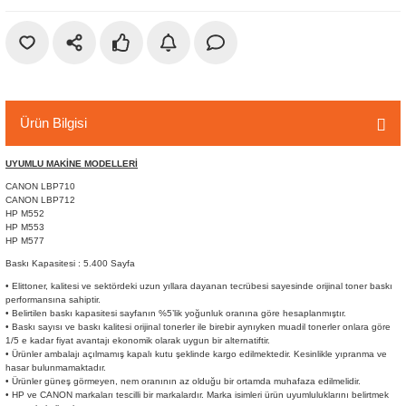
r
etler
Ürün Bilgisi
UYUMLU MAKİNE MODELLERİ
CANON LBP710
CANON LBP712
HP M552
HP M553
HP M577
Baskı Kapasitesi : 5.400 Sayfa
• Elittoner, kalitesi ve sektördeki uzun yıllara dayanan tecrübesi sayesinde orijinal toner baskı
performansına sahiptir.
• Belirtilen baskı kapasitesi sayfanın %5’lik yoğunluk oranına göre hesaplanmıştır.
• Baskı sayısı ve baskı kalitesi orijinal tonerler ile birebir aynıyken muadil tonerler onlara göre
1/5 e kadar fiyat avantajı ekonomik olarak uygun bir alternatiftir.
• Ürünler ambalajı açılmamış kapalı kutu şeklinde kargo edilmektedir. Kesinlikle yıpranma ve
hasar bulunmamaktadır.
• Ürünler güneş görmeyen, nem oranının az olduğu bir ortamda muhafaza edilmelidir.
• HP ve CANON markaları tescilli bir markalardır. Marka isimleri ürün uyumluluklarını belirtmek