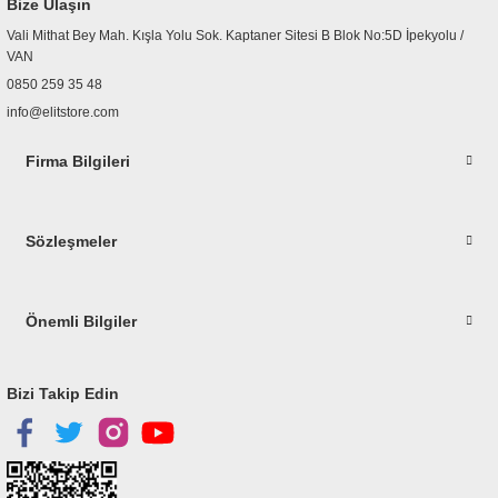
Bize Ulaşın
Ürün fiyatı diğer sitelerden daha pahalı.
Vali Mithat Bey Mah. Kışla Yolu Sok. Kaptaner Sitesi B Blok No:5D İpekyolu /
Bu ürüne benzer farklı alternatifler olmalı.
VAN
0850 259 35 48
info@elitstore.com
Firma Bilgileri
Gönder
Sözleşmeler
Önemli Bilgiler
Bizi Takip Edin