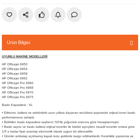
r
etler
Ürün Bilgisi
UYUMLU MAKİNE MODELLERİ
HP Officejet 6950
HP Officejet 6954
HP Officejet 6958
HP Officejet 6962
HP Officejet Pro 6960
HP Officejet Pro 6968
HP Officejet Pro 6970
HP Officejet Pro 6975
Baskı Kapasitesi : XL
• Elittoner, kalitesi ve sektördeki uzun yıllara dayanan tecrübesi sayesinde orijinal toner baskı
performansına sahiptir.
• Belirtilen baskı kapasitesi sayfanın %5’lik yoğunluk oranına göre hesaplanmıştır.
• Baskı sayısı ve baskı kalitesi orijinal tonerler ile birebir aynıyken muadil tonerler onlara göre
1/5 e kadar fiyat avantajı ekonomik olarak uygun bir alternatiftir.
• Ürünler ambalajı açılmamış kapalı kutu şeklinde kargo edilmektedir. Kesinlikle yıpranma ve