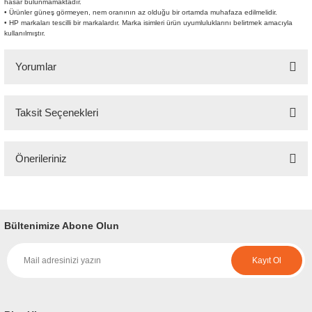
hasar bulunmamaktadır.
• Ürünler güneş görmeyen, nem oranının az olduğu bir ortamda muhafaza edilmelidir.
• HP markaları tescilli bir markalardır. Marka isimleri ürün uyumluluklarını belirtmek amacıyla
kullanılmıştır.
Yorumlar
Taksit Seçenekleri
Bu ürüne ilk yorumu siz yapın!
Önerileriniz
Yorum Yaz
Bu ürünün fiyat bilgisi, resim, ürün açıklamalarında ve diğer konularda
yetersiz gördüğünüz noktaları öneri formunu kullanarak tarafımıza
iletebilirsiniz.
Bültenimize Abone Olun
Görüş ve önerileriniz için teşekkür ederiz.
Kayıt Ol
Ürün resmi kalitesiz, bozuk veya görüntülenemiyor.
Ürün açıklamasında eksik bilgiler bulunuyor.
Ürün bilgilerinde hatalar bulunuyor.