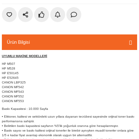
r
etler
Ürün Bilgisi
UYUMLU MAKİNE MODELLERİ
HP M507
HP M528
HP E50145
HP E52645
CANON LBP325
CANON MF542
CANON MF543
CANON MF552
CANON MF553
Baskı Kapasitesi : 10.000 Sayfa
• Elittoner, kalitesi ve sektördeki uzun yıllara dayanan tecrübesi sayesinde orijinal toner baskı
performansına sahiptir.
• Belirtilen baskı kapasitesi sayfanın %5’lik yoğunluk oranına göre hesaplanmıştır.
• Baskı sayısı ve baskı kalitesi orijinal tonerler ile birebir aynıyken muadil tonerler onlara göre
1/5 e kadar fiyat avantajı ekonomik olarak uygun bir alternatiftir.