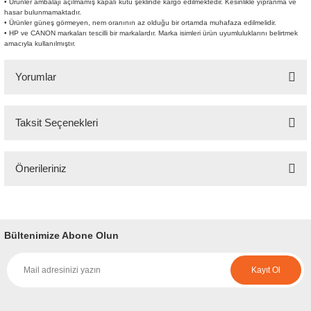
• Ürünler ambalajı açılmamış kapalı kutu şeklinde kargo edilmektedir. Kesinlikle yıpranma ve
hasar bulunmamaktadır.
• Ürünler güneş görmeyen, nem oranının az olduğu bir ortamda muhafaza edilmelidir.
• HP ve CANON markaları tescilli bir markalardır. Marka isimleri ürün uyumluluklarını belirtmek
amacıyla kullanılmıştır.
Yorumlar
Taksit Seçenekleri
Bu ürüne ilk yorumu siz yapın!
Önerileriniz
Yorum Yaz
Bu ürünün fiyat bilgisi, resim, ürün açıklamalarında ve diğer konularda
yetersiz gördüğünüz noktaları öneri formunu kullanarak tarafımıza
iletebilirsiniz.
Bültenimize Abone Olun
Görüş ve önerileriniz için teşekkür ederiz.
Kayıt Ol
Ürün resmi kalitesiz, bozuk veya görüntülenemiyor.
Ürün açıklamasında eksik bilgiler bulunuyor.