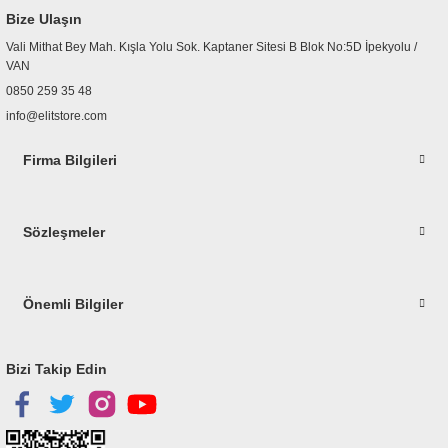
Ürün bilgilerinde hatalar bulunuyor.
Bize Ulaşın
Ürün fiyatı diğer sitelerden daha pahalı.
Vali Mithat Bey Mah. Kışla Yolu Sok. Kaptaner Sitesi B Blok No:5D İpekyolu /
Bu ürüne benzer farklı alternatifler olmalı.
VAN
0850 259 35 48
info@elitstore.com
Firma Bilgileri
Gönder
Sözleşmeler
Önemli Bilgiler
Bizi Takip Edin