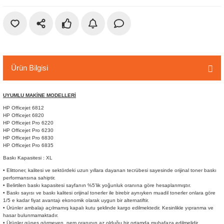
r
etler
Ürün Bilgisi
UYUMLU MAKİNE MODELLERİ
HP Officejet 6812
HP Officejet 6820
HP Officejet Pro 6220
HP Officejet Pro 6230
HP Officejet Pro 6830
HP Officejet Pro 6835
Baskı Kapasitesi : XL
• Elittoner, kalitesi ve sektördeki uzun yıllara dayanan tecrübesi sayesinde orijinal toner baskı
performansına sahiptir.
• Belirtilen baskı kapasitesi sayfanın %5’lik yoğunluk oranına göre hesaplanmıştır.
• Baskı sayısı ve baskı kalitesi orijinal tonerler ile birebir aynıyken muadil tonerler onlara göre
1/5 e kadar fiyat avantajı ekonomik olarak uygun bir alternatiftir.
• Ürünler ambalajı açılmamış kapalı kutu şeklinde kargo edilmektedir. Kesinlikle yıpranma ve
hasar bulunmamaktadır.
• Ürünler güneş görmeyen, nem oranının az olduğu bir ortamda muhafaza edilmelidir.