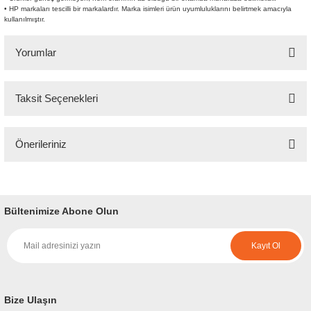
• HP markaları tescilli bir markalardır. Marka isimleri ürün uyumluluklarını belirtmek amacıyla
kullanılmıştır.
Yorumlar
Taksit Seçenekleri
Bu ürüne ilk yorumu siz yapın!
Önerileriniz
Yorum Yaz
Bu ürünün fiyat bilgisi, resim, ürün açıklamalarında ve diğer konularda
yetersiz gördüğünüz noktaları öneri formunu kullanarak tarafımıza
iletebilirsiniz.
Bültenimize Abone Olun
Görüş ve önerileriniz için teşekkür ederiz.
Kayıt Ol
Ürün resmi kalitesiz, bozuk veya görüntülenemiyor.
Ürün açıklamasında eksik bilgiler bulunuyor.
Ürün bilgilerinde hatalar bulunuyor.
Bize Ulaşın
Ürün fiyatı diğer sitelerden daha pahalı.