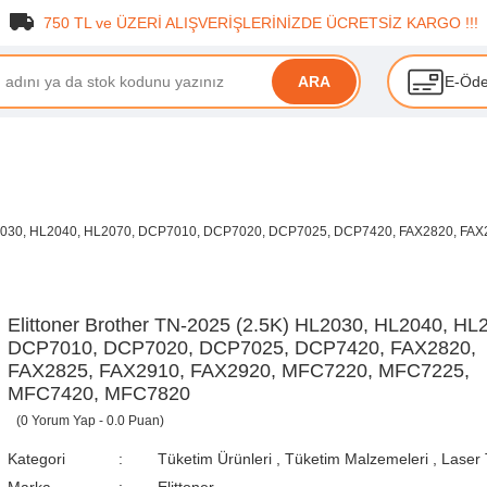
750 TL ve ÜZERİ ALIŞVERİŞLERİNİZDE ÜCRETSİZ KARGO !!!
E-Öd
ARA
) HL2030, HL2040, HL2070, DCP7010, DCP7020, DCP7025, DCP7420, FAX2820, F
Elittoner Brother TN-2025 (2.5K) HL2030, HL2040, HL
DCP7010, DCP7020, DCP7025, DCP7420, FAX2820,
FAX2825, FAX2910, FAX2920, MFC7220, MFC7225,
MFC7420, MFC7820
(0 Yorum Yap - 0.0 Puan)
Kategori
Tüketim Ürünleri
,
Tüketim Malzemeleri
,
Laser 