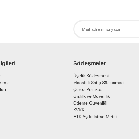
 ürüne ilk yorumu siz yapın!
Yorum Yaz
lgileri
Sözleşmeler
a
Üyelik Sözleşmesi
rımız
Mesafeli Satış Sözleşmesi
leri
Çerez Politikası
Gönder
Gizlilik ve Güvenlik
Ödeme Güvenliği
KVKK
ETK Aydınlatma Metni