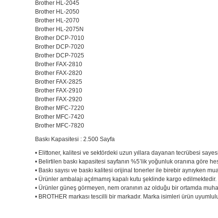
Brother HL-2045
Brother HL-2050
Brother HL-2070
Brother HL-2075N
Brother DCP-7010
Brother DCP-7020
Brother DCP-7025
Brother FAX-2810
Brother FAX-2820
Brother FAX-2825
Brother FAX-2910
Brother FAX-2920
Brother MFC-7220
Brother MFC-7420
Brother MFC-7820
Baskı Kapasitesi : 2.500 Sayfa
• Elittoner, kalitesi ve sektördeki uzun yıllara dayanan tecrübesi sayes
• Belirtilen baskı kapasitesi sayfanın %5’lik yoğunluk oranına göre he
• Baskı sayısı ve baskı kalitesi orijinal tonerler ile birebir aynıyken mu
• Ürünler ambalajı açılmamış kapalı kutu şeklinde kargo edilmektedir
• Ürünler güneş görmeyen, nem oranının az olduğu bir ortamda muhaf
• BROTHER markası tescilli bir markadır. Marka isimleri ürün uyumluluk
Bu ürünün fiyat bilgisi, resim, ürün açıklamalarında ve diğer konu