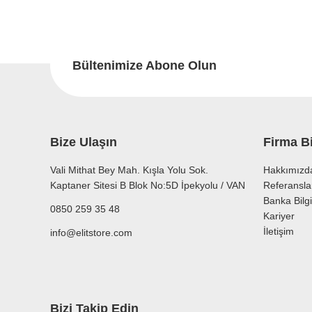
Görüş ve önerileriniz için teşekkür ederiz.
Bu
Ürün resmi kalitesiz, bozuk veya görüntülenemiyor.
Ürün açıklamasında eksik bilgiler bulunuyor.
Bültenimize Abone Olun
Ürün bilgilerinde hatalar bulunuyor.
Ürün fiyatı diğer sitelerden daha pahalı.
Bu ürüne benzer farklı alternatifler olmalı.
Bize Ulaşın
Firma Bi
Vali Mithat Bey Mah. Kışla Yolu Sok.
Hakkımızd
Kaptaner Sitesi B Blok No:5D İpekyolu / VAN
Referansla
Banka Bilgi
0850 259 35 48
Kariyer
İletişim
info@elitstore.com
Bizi Takip Edin