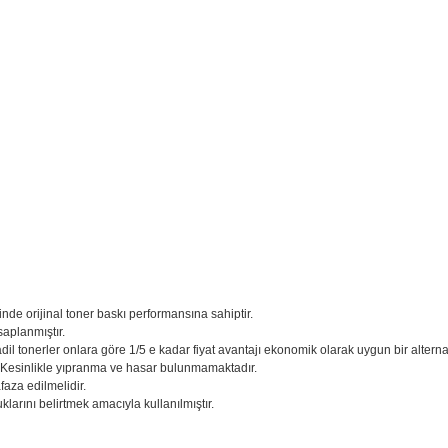
inde orijinal toner baskı performansına sahiptir.
saplanmıştır.
adil tonerler onlara göre 1/5 e kadar fiyat avantajı ekonomik olarak uygun bir alternati
. Kesinlikle yıpranma ve hasar bulunmamaktadır.
aza edilmelidir.
larını belirtmek amacıyla kullanılmıştır.
larda yetersiz gördüğünüz noktaları öneri formunu kullanarak tarafımıza iletebil