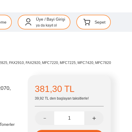
Üye
/
Bayi Girişi
eme
Sepet
ya da
kayıt ol
AX2825, FAX2910, FAX2920, MFC7220, MFC7225, MFC7420, MFC7820
381,30 TL
2070,
39,92 TL den başlayan taksitlerle!
Tonerler