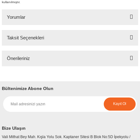
kullanılmıştır.
Yorumlar
Taksit Seçenekleri
Bu ürüne ilk yorumu siz yapın!
Önerileriniz
Yorum Yaz
Bu ürünün fiyat bilgisi, resim, ürün açıklamalarında ve diğer konularda
yetersiz gördüğünüz noktaları öneri formunu kullanarak tarafımıza
iletebilirsiniz.
Bültenimize Abone Olun
Görüş ve önerileriniz için teşekkür ederiz.
Kayıt Ol
Ürün resmi kalitesiz, bozuk veya görüntülenemiyor.
Ürün açıklamasında eksik bilgiler bulunuyor.
Ürün bilgilerinde hatalar bulunuyor.
Bize Ulaşın
Ürün fiyatı diğer sitelerden daha pahalı.
Vali Mithat Bey Mah. Kışla Yolu Sok. Kaptaner Sitesi B Blok No:5D İpekyolu /