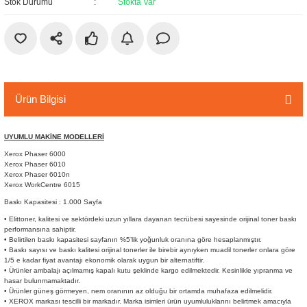
Stok Durumu
Stokta Var
r
etler
Ürün Bilgisi
UYUMLU MAKİNE MODELLERİ
Xerox Phaser 6000
Xerox Phaser 6010
Xerox Phaser 6010n
Xerox WorkCentre 6015
Baskı Kapasitesi : 1.000 Sayfa
• Elittoner, kalitesi ve sektördeki uzun yıllara dayanan tecrübesi sayesinde orijinal toner baskı
performansına sahiptir.
• Belirtilen baskı kapasitesi sayfanın %5’lik yoğunluk oranına göre hesaplanmıştır.
• Baskı sayısı ve baskı kalitesi orijinal tonerler ile birebir aynıyken muadil tonerler onlara göre
1/5 e kadar fiyat avantajı ekonomik olarak uygun bir alternatiftir.
• Ürünler ambalajı açılmamış kapalı kutu şeklinde kargo edilmektedir. Kesinlikle yıpranma ve
hasar bulunmamaktadır.
• Ürünler güneş görmeyen, nem oranının az olduğu bir ortamda muhafaza edilmelidir.
• XEROX markası tescilli bir markadır. Marka isimleri ürün uyumluluklarını belirtmek amacıyla