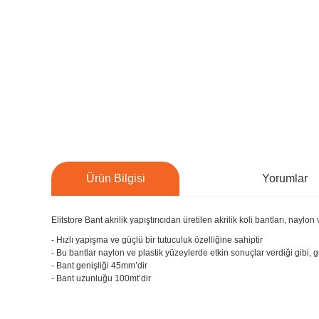
Ürün Bilgisi
Yorumlar
Elitstore Bant akrilik yapıştırıcıdan üretilen akrilik koli bantları, nayl
- Hızlı yapışma ve güçlü bir tutuculuk özelliğine sahiptir
- Bu bantlar naylon ve plastik yüzeylerde etkin sonuçlar verdiği gibi
- Bant genişliği 45mm’dir
- Bant uzunluğu 100mt’dir
Bu ürünün fiyat bilgisi, resim, ürün açıklamalarında ve diğer konu
Görüş ve önerileriniz için teşekkür ederiz.