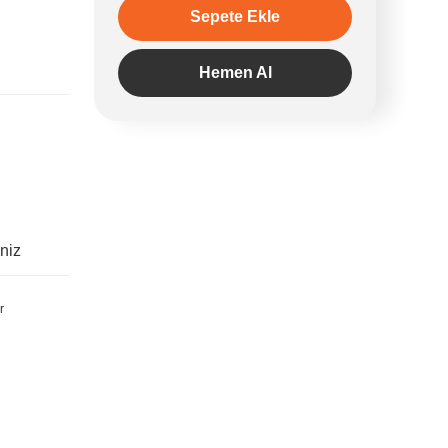
Sepete Ekle
Hemen Al
iniz
r
irsiniz.