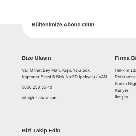
Bu
Ürün resmi kalitesiz, bozuk veya görüntülenemiyor.
Ürün açıklamasında eksik bilgiler bulunuyor.
Bültenimize Abone Olun
Ürün bilgilerinde hatalar bulunuyor.
Ürün fiyatı diğer sitelerden daha pahalı.
Bu ürüne benzer farklı alternatifler olmalı.
Bize Ulaşın
Firma Bi
Vali Mithat Bey Mah. Kışla Yolu Sok.
Hakkımızd
Kaptaner Sitesi B Blok No:5D İpekyolu / VAN
Referansla
Banka Bilgi
0850 259 35 48
Kariyer
İletişim
info@elitstore.com
Bizi Takip Edin