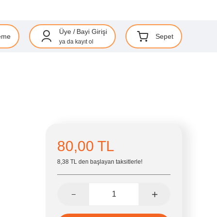
Üye
/
Bayi Girişi
eme
Sepet
ya da
kayıt ol
80,00 TL
8,38 TL den başlayan taksitlerle!