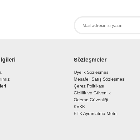
 ürüne ilk yorumu siz yapın!
Yorum Yaz
lgileri
Sözleşmeler
a
Üyelik Sözleşmesi
rımız
Mesafeli Satış Sözleşmesi
leri
Çerez Politikası
Gönder
Gizlilik ve Güvenlik
Ödeme Güvenliği
KVKK
ETK Aydınlatma Metni