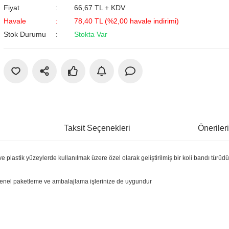
Fiyat
66,67 TL + KDV
Havale
78,40 TL (%2,00 havale indirimi)
Stok Durumu
Stokta Var
Taksit Seçenekleri
Öneriler
on ve plastik yüzeylerde kullanılmak üzere özel olarak geliştirilmiş bir koli bandı türüdü
, genel paketleme ve ambalajlama işlerinize de uygundur
larda yetersiz gördüğünüz noktaları öneri formunu kullanarak tarafımıza iletebil