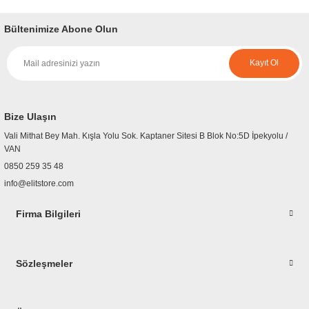
yetersiz gördüğünüz noktaları öneri formunu kullanarak tarafımıza
iletebilirsiniz.
Bültenimize Abone Olun
Görüş ve önerileriniz için teşekkür ederiz.
Kayıt Ol
Ürün resmi kalitesiz, bozuk veya görüntülenemiyor.
Ürün açıklamasında eksik bilgiler bulunuyor.
Ürün bilgilerinde hatalar bulunuyor.
Bize Ulaşın
Ürün fiyatı diğer sitelerden daha pahalı.
Vali Mithat Bey Mah. Kışla Yolu Sok. Kaptaner Sitesi B Blok No:5D İpekyolu /
Bu ürüne benzer farklı alternatifler olmalı.
VAN
0850 259 35 48
info@elitstore.com
Firma Bilgileri
Gönder
Sözleşmeler