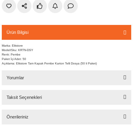
r
etler
Ürün Bilgisi
Marka: Elitstore
Model/Sku: KRTN-DSY
Renk: Pembe
Paket İçi Adet: 50
Açıklama: Elitstore Tam Kapak Pembe Karton Telli Dosya (50 li Paket)
Yorumlar
Taksit Seçenekleri
Bu ürüne ilk yorumu siz yapın!
Önerileriniz
Yorum Yaz
Bu ürünün fiyat bilgisi, resim, ürün açıklamalarında ve diğer konularda