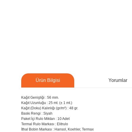
Ürün Bilgisi
Yorumlar
Kağıt Genişliği : 56 mm.
Kağıt Uzunluğu : 25 mt. (± 1 mt.)
Kağıt (Doku) Kalınlığı (gr/m²) : 48 gr.
Baskı Rengi : Siyah
Paket İçi Rulo Miktarı : 10 Adet
Termal Rulo Markası : Elitrulo
İthal Bobin Markası : Hansol, Koehler, Termax