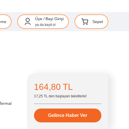
Üye
/
Bayi Girişi
eme
Sepet
ya da
kayıt ol
164,80 TL
17,25 TL den başlayan taksitlerle!
Termal
Gelince Haber Ver