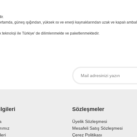
ir.
rtamda, güneş ışığından, yüksek ısı ve enerji kaynaklarından uzak ve kapalı ambal
teknoloji ile Türkiye' de dilimlenmekte ve paketlenmektedir.
larda yetersiz gördüğünüz noktaları öneri formunu kullanarak tarafımıza iletebil
 ürüne ilk yorumu siz yapın!
Yorum Yaz
lgileri
Sözleşmeler
a
Üyelik Sözleşmesi
rımız
Mesafeli Satış Sözleşmesi
leri
Çerez Politikası