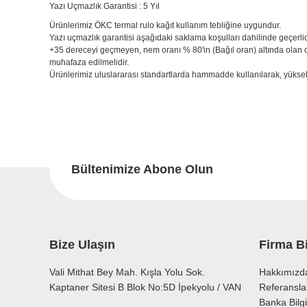
Yazı Uçmazlık Garantisi : 5 Yıl
Ürünlerimiz ÖKC termal rulo kağıt kullanım tebliğine uygundur.
Yazı uçmazlık garantisi aşağıdaki saklama koşulları dahilinde geçerlid
+35 dereceyi geçmeyen, nem oranı % 80'in (Bağıl oran) altında olan o
muhafaza edilmelidir.
Ürünlerimiz uluslararası standartlarda hammadde kullanılarak, yüksek 
Bu ürünün fiyat bilgisi, resim, ürün açıklamalarında ve diğer konu
Görüş ve önerileriniz için teşekkür ederiz.
Bu
Ürün resmi kalitesiz, bozuk veya görüntülenemiyor.
Ürün açıklamasında eksik bilgiler bulunuyor.
Bültenimize Abone Olun
Ürün bilgilerinde hatalar bulunuyor.
Ürün fiyatı diğer sitelerden daha pahalı.
Bu ürüne benzer farklı alternatifler olmalı.
Bize Ulaşın
Firma Bi
Vali Mithat Bey Mah. Kışla Yolu Sok.
Hakkımızd
Kaptaner Sitesi B Blok No:5D İpekyolu / VAN
Referansla
Banka Bilgi