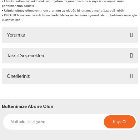
• Elitrulo, kalitesi ve sektördeki uzun yıllara dayanan tecrübesi sayesinde orijinal ürün
performansına sahiptir.
• Ürünler güneş görmeyen, nem oranının az olduğu bir ortamda muhafaza edilmelidir.
• BROTHER markası tescilli bir markadır. Marka isimleri ürün uyumluluklarını belirtmek amacıyla
kullanılmıştır.
Yorumlar
Taksit Seçenekleri
Bu ürüne ilk yorumu siz yapın!
Önerileriniz
Yorum Yaz
Bu ürünün fiyat bilgisi, resim, ürün açıklamalarında ve diğer konularda
yetersiz gördüğünüz noktaları öneri formunu kullanarak tarafımıza
iletebilirsiniz.
Bültenimize Abone Olun
Görüş ve önerileriniz için teşekkür ederiz.
Kayıt Ol
Ürün resmi kalitesiz, bozuk veya görüntülenemiyor.
Ürün açıklamasında eksik bilgiler bulunuyor.