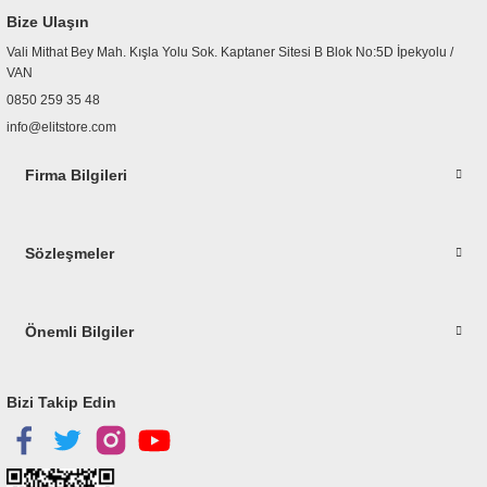
Ürün bilgilerinde hatalar bulunuyor.
Bize Ulaşın
Ürün fiyatı diğer sitelerden daha pahalı.
Vali Mithat Bey Mah. Kışla Yolu Sok. Kaptaner Sitesi B Blok No:5D İpekyolu /
Bu ürüne benzer farklı alternatifler olmalı.
VAN
0850 259 35 48
info@elitstore.com
Firma Bilgileri
Gönder
Sözleşmeler
Önemli Bilgiler
Bizi Takip Edin