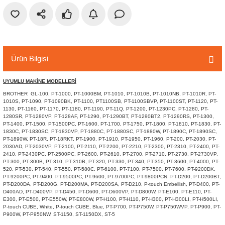
r
etler
Ürün Bilgisi
UYUMLU MAKİNE MODELLERİ
BROTHER GL-100, PT-1000, PT-1000BM, PT-1010, PT-1010B, PT-1010NB, PT-1010R, PT-
1010S, PT-1090, PT-1090BK, PT-1100, PT1100SB, PT-1100SBVP, PT-1100ST, PT-1120, PT-
1130, PT-1160, PT-1170, PT-1180, PT-1190, PT-11Q, PT-1200, PT-1230PC, PT-1280, PT-
1280SR, PT-1280VP, PT-128AF, PT-1290, PT-1290BT, PT-1290BT2, PT-1290RS, PT-1300,
PT-1400, PT-1500, PT-1500PC, PT-1600, PT-1700, PT-1750, PT-1800, PT-1810, PT-1830, PT-
1830C, PT-1830SC, PT-1830VP, PT-1880C, PT-1880SC, PT-1880W, PT-1890C, PT-1890SC,
PT-1890W, PT-18R, PT-18RKT, PT-1900, PT-1910, PT-1950, PT-1960, PT-200, PT-2030, PT-
2030AD, PT-2030VP, PT-2100, PT-2110, PT-2200, PT-2210, PT-2300, PT-2310, PT-2400, PT-
2410, PT-2430PC, PT-2500PC, PT-2600, PT-2610, PT-2700, PT-2710, PT-2730, PT-2730VP,
PT-300, PT-300B, PT-310, PT-310B, PT-320, PT-330, PT-340, PT-350, PT-3600, PT-4000, PT-
520, PT-530, PT-540, PT-550, PT-580C, PT-6100, PT-7100, PT-7500, PT-7600, PT-9200DX,
PT-9200PC, PT-9400, PT-9500PC, PT-9600, PT-9700PC, PT-9800PCN, PT-D200, PT-D200BT,
PT-D200DA, PT-D200G, PT-D200MA, PT-D200SA, PT-D210, P-touch Embellish, PT-D400, PT-
D400AD, PT-D400VP, PT-D450, PT-D600, PT-D600VP, PT-D800W, PT-E100, PT-E110, PT-
E300, PT-E500, PT-E550W, PT-E800W, PT-H100, PT-H110, PT-H300, PT-H300LI, PT-H500LI,
P-touch CUBE, White, P-touch CUBE, Blue, PT-P700, PT-P750W, PT-P750WVP, PT-P900, PT-
P900W, PT-P950NW, ST-1150, ST-1150DX, ST-5