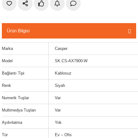
r
etler
Ürün Bilgisi
Marka
Casper
Model
SK.CS-AX7900-W
Bağlantı Tipi
Kablosuz
Renk
Siyah
Numerik Tuşlar
Var
Multimedya Tuşları
Var
Aydınlatma
Yok
Tür
Ev – Ofis