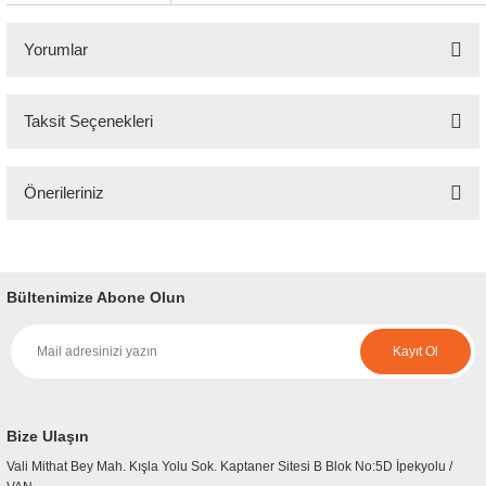
Yorumlar
Taksit Seçenekleri
Bu ürüne ilk yorumu siz yapın!
Önerileriniz
Yorum Yaz
Bu ürünün fiyat bilgisi, resim, ürün açıklamalarında ve diğer konularda
yetersiz gördüğünüz noktaları öneri formunu kullanarak tarafımıza
iletebilirsiniz.
Bültenimize Abone Olun
Görüş ve önerileriniz için teşekkür ederiz.
Kayıt Ol
Ürün resmi kalitesiz, bozuk veya görüntülenemiyor.
Ürün açıklamasında eksik bilgiler bulunuyor.
Ürün bilgilerinde hatalar bulunuyor.
Bize Ulaşın
Ürün fiyatı diğer sitelerden daha pahalı.
Vali Mithat Bey Mah. Kışla Yolu Sok. Kaptaner Sitesi B Blok No:5D İpekyolu /
Bu ürüne benzer farklı alternatifler olmalı.