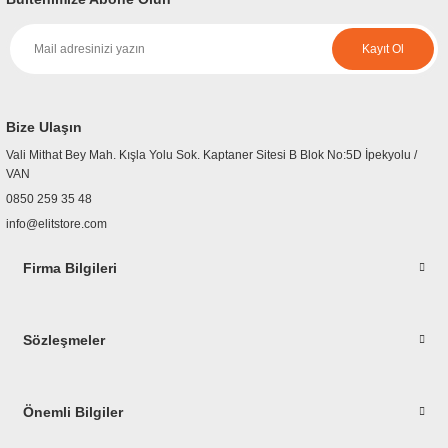
Görüş ve önerileriniz için teşekkür ederiz.
Kayıt Ol
Ürün resmi kalitesiz, bozuk veya görüntülenemiyor.
Ürün açıklamasında eksik bilgiler bulunuyor.
Ürün bilgilerinde hatalar bulunuyor.
Bize Ulaşın
Ürün fiyatı diğer sitelerden daha pahalı.
Vali Mithat Bey Mah. Kışla Yolu Sok. Kaptaner Sitesi B Blok No:5D İpekyolu /
Bu ürüne benzer farklı alternatifler olmalı.
VAN
0850 259 35 48
info@elitstore.com
Firma Bilgileri
Gönder
Sözleşmeler
Önemli Bilgiler