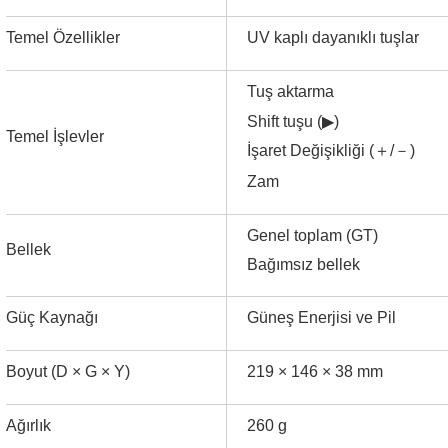
Temel Özellikler
UV kaplı dayanıklı tuşlar
Tuş aktarma
Shift tuşu (
▶
)
Temel İşlevler
İşaret Değişikliği (
＋
/
－
)
Zam
Genel toplam (GT)
Bellek
Bağımsız bellek
Güç Kaynağı
Güneş Enerjisi ve Pil
Boyut (D × G × Y)
219 × 146 × 38 mm
Ağırlık
260 g