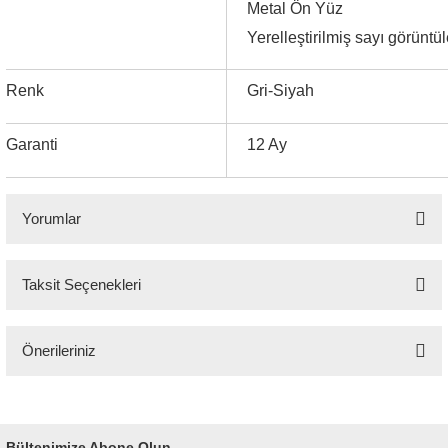
Metal Ön Yüz
Yerelleştirilmiş sayı görünt
Renk
Gri-Siyah
Garanti
12 Ay
Yorumlar
Taksit Seçenekleri
Bu ürüne ilk yorumu siz yapın!
Önerileriniz
Yorum Yaz
Bu ürünün fiyat bilgisi, resim, ürün açıklamalarında ve diğer konularda
yetersiz gördüğünüz noktaları öneri formunu kullanarak tarafımıza
iletebilirsiniz.
Bültenimize Abone Olun