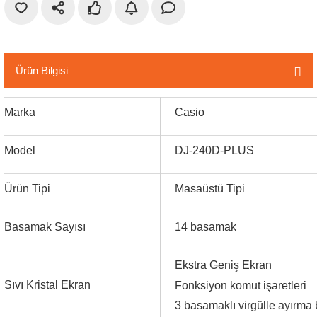
r
etler
Ürün Bilgisi
Marka
Casio
Model
DJ-240D-PLUS
Ürün Tipi
Masaüstü Tipi
Basamak Sayısı
14 basamak
Ekstra Geniş Ekran
Sıvı Kristal Ekran
Fonksiyon komut işaretleri
3 basamaklı virgülle ayırma 