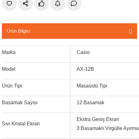
r
etler
Ürün Bilgisi
Marka
Casio
Model
AX-12B
Ürün Tipi
Masaüstü Tipi
Basamak Sayısı
12 Basamak
Ekstra Geniş Ekran
Sıvı Kristal Ekran
3 Basamaklı Virgülle Ayırma