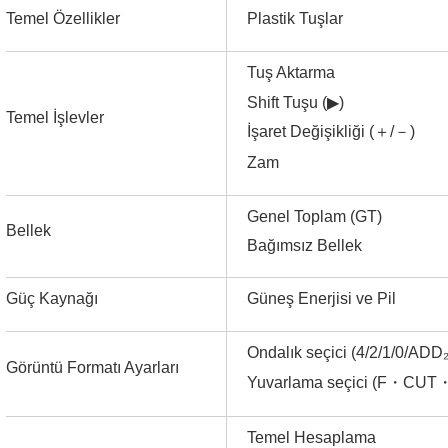
Temel Özellikler
Plastik Tuşlar
Tuş Aktarma
Shift Tuşu (
▶
)
Temel İşlevler
İşaret Değişikliği (
＋
/
－
)
Zam
Genel Toplam (GT)
Bellek
Bağımsız Bellek
Güç Kaynağı
Güneş Enerjisi ve Pil
Ondalık seçici (4/2/1/0/ADD₂
Görüntü Formatı Ayarları
Yuvarlama seçici (F
・
CUT
Temel Hesaplama