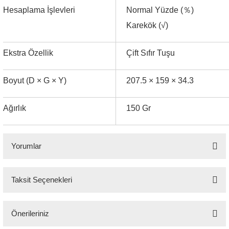
Normal Yüzde (
％
)
Hesaplama İşlevleri
Karekök (√)
Ekstra Özellik
Çift Sıfır Tuşu
Boyut (D × G × Y)
207.5 × 159 × 34.3
Ağırlık
150 Gr
Yorumlar
Taksit Seçenekleri
Bu ürüne ilk yorumu siz yapın!
Önerileriniz
Yorum Yaz