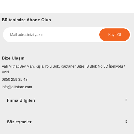
Bu ürünün fiyat bilgisi, resim, ürün açıklamalarında ve diğer konularda
yetersiz gördüğünüz noktaları öneri formunu kullanarak tarafımıza
iletebilirsiniz.
Bültenimize Abone Olun
Görüş ve önerileriniz için teşekkür ederiz.
Kayıt Ol
Ürün resmi kalitesiz, bozuk veya görüntülenemiyor.
Ürün açıklamasında eksik bilgiler bulunuyor.
Ürün bilgilerinde hatalar bulunuyor.
Bize Ulaşın
Ürün fiyatı diğer sitelerden daha pahalı.
Vali Mithat Bey Mah. Kışla Yolu Sok. Kaptaner Sitesi B Blok No:5D İpekyolu /
Bu ürüne benzer farklı alternatifler olmalı.
VAN
0850 259 35 48
info@elitstore.com
Firma Bilgileri
Gönder
Sözleşmeler