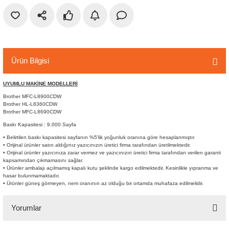
r
etler
Ürün Bilgisi
UYUMLU MAKİNE MODELLERİ
Brother MFC-L8900CDW
Brother HL-L8360CDW
Brother MFC-L8690CDW
Baskı Kapasitesi : 9.000 Sayfa
• Belirtilen baskı kapasitesi sayfanın %5’lik yoğunluk oranına göre hesaplanmıştır.
• Orijinal ürünler satın aldığınız yazıcınızın üretici firma tarafından üretilmektedir.
• Orijinal ürünler yazıcınıza zarar vermez ve yazıcınızın üretici firma tarafından verilen garanti
kapsamından çıkmamasını sağlar.
• Ürünler ambalajı açılmamış kapalı kutu şeklinde kargo edilmektedir. Kesinlikle yıpranma ve
hasar bulunmamaktadır.
• Ürünler güneş görmeyen, nem oranının az olduğu bir ortamda muhafaza edilmelidir.
Yorumlar