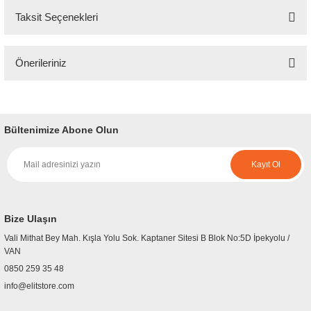
Taksit Seçenekleri
Bu ürüne ilk yorumu siz yapın!
Önerileriniz
Yorum Yaz
Bu ürünün fiyat bilgisi, resim, ürün açıklamalarında ve diğer konularda
yetersiz gördüğünüz noktaları öneri formunu kullanarak tarafımıza
iletebilirsiniz.
Bültenimize Abone Olun
Görüş ve önerileriniz için teşekkür ederiz.
Kayıt Ol
Ürün resmi kalitesiz, bozuk veya görüntülenemiyor.
Ürün açıklamasında eksik bilgiler bulunuyor.
Ürün bilgilerinde hatalar bulunuyor.
Bize Ulaşın
Ürün fiyatı diğer sitelerden daha pahalı.
Vali Mithat Bey Mah. Kışla Yolu Sok. Kaptaner Sitesi B Blok No:5D İpekyolu /
Bu ürüne benzer farklı alternatifler olmalı.
VAN
0850 259 35 48
info@elitstore.com