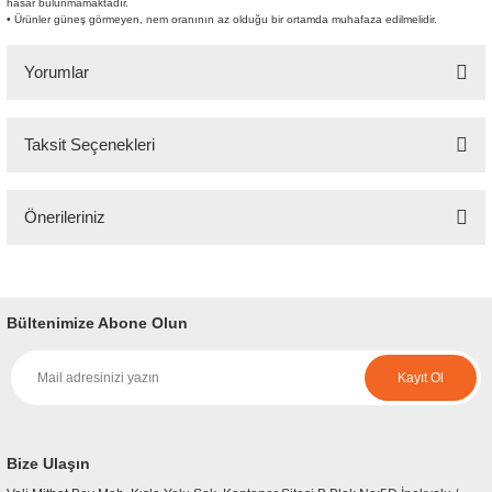
hasar bulunmamaktadır.
• Ürünler güneş görmeyen, nem oranının az olduğu bir ortamda muhafaza edilmelidir.
Yorumlar
Taksit Seçenekleri
Bu ürüne ilk yorumu siz yapın!
Önerileriniz
Yorum Yaz
Bu ürünün fiyat bilgisi, resim, ürün açıklamalarında ve diğer konularda
yetersiz gördüğünüz noktaları öneri formunu kullanarak tarafımıza
iletebilirsiniz.
Bültenimize Abone Olun
Görüş ve önerileriniz için teşekkür ederiz.
Kayıt Ol
Ürün resmi kalitesiz, bozuk veya görüntülenemiyor.
Ürün açıklamasında eksik bilgiler bulunuyor.
Ürün bilgilerinde hatalar bulunuyor.
Bize Ulaşın
Ürün fiyatı diğer sitelerden daha pahalı.