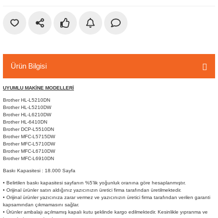
r
etler
Ürün Bilgisi
UYUMLU MAKİNE MODELLERİ
Brother HL-L5210DN
Brother HL-L5210DW
Brother HL-L6210DW
Brother HL-6410DN
Brother DCP-L5510DN
Brother MFC-L5715DW
Brother MFC-L5710DW
Brother MFC-L6710DW
Brother MFC-L6910DN
Baskı Kapasitesi : 18.000 Sayfa
• Belirtilen baskı kapasitesi sayfanın %5’lik yoğunluk oranına göre hesaplanmıştır.
• Orijinal ürünler satın aldığınız yazıcınızın üretici firma tarafından üretilmektedir.
• Orijinal ürünler yazıcınıza zarar vermez ve yazıcınızın üretici firma tarafından verilen garanti
kapsamından çıkmamasını sağlar.
• Ürünler ambalajı açılmamış kapalı kutu şeklinde kargo edilmektedir. Kesinlikle yıpranma ve