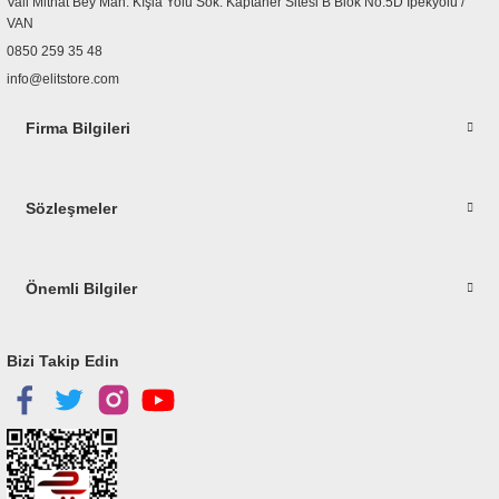
Vali Mithat Bey Mah. Kışla Yolu Sok. Kaptaner Sitesi B Blok No:5D İpekyolu /
Bu ürüne benzer farklı alternatifler olmalı.
VAN
0850 259 35 48
info@elitstore.com
Firma Bilgileri
Gönder
Sözleşmeler
Önemli Bilgiler
Bizi Takip Edin