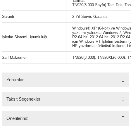
Talimat
TN920(3.000 Sayfa) Tam Dolu Ton
Garanti
2 Yıl Servis Garantisi
Windows® XP (64-bit) ve Windows 
yazılımı yalnızca Windows 7, Win
İşletim Sistemi Uyumluluğu
R2 64 bit, 2012 64 bit, 2012 R2 64 
için Windows RT İşletim Sistemi (32
HP yazdırma sürücüsü kullanır; Linu
Sarf Malzeme
TN920(3.000), TN920XL(6.000), 
Yorumlar
Taksit Seçenekleri
Bu ürüne ilk yorumu siz yapın!
Önerileriniz
Yorum Yaz