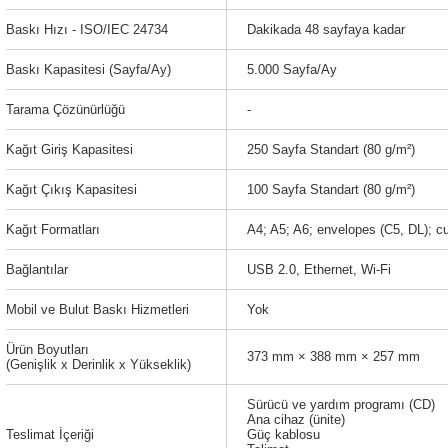
Baskı Hızı - ISO/IEC 24734
Dakikada 48 sayfaya kadar
Baskı Kapasitesi (Sayfa/Ay)
5.000 Sayfa/Ay
Tarama Çözünürlüğü
-
Kağıt Giriş Kapasitesi
250 Sayfa Standart (80 g/m²)
Kağıt Çıkış Kapasitesi
100 Sayfa Standart (80 g/m²)
Kağıt Formatları
A4; A5; A6; envelopes (C5, DL); 
Bağlantılar
USB 2.0, Ethernet, Wi-Fi
Mobil ve Bulut Baskı Hizmetleri
Yok
Ürün Boyutları
373 mm × 388 mm × 257 mm
(Genişlik x Derinlik x Yükseklik)
Sürücü ve yardım programı (CD)
Ana cihaz (ünite)
Teslimat İçeriği
Güç kablosu