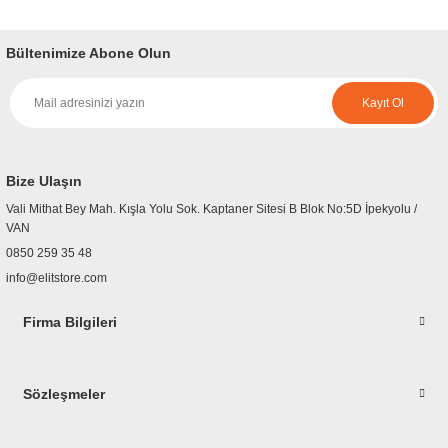
Bu ürünün fiyat bilgisi, resim, ürün açıklamalarında ve diğer konularda
yetersiz gördüğünüz noktaları öneri formunu kullanarak tarafımıza
iletebilirsiniz.
Bültenimize Abone Olun
Görüş ve önerileriniz için teşekkür ederiz.
Kayıt Ol
Ürün resmi kalitesiz, bozuk veya görüntülenemiyor.
Ürün açıklamasında eksik bilgiler bulunuyor.
Ürün bilgilerinde hatalar bulunuyor.
Bize Ulaşın
Ürün fiyatı diğer sitelerden daha pahalı.
Vali Mithat Bey Mah. Kışla Yolu Sok. Kaptaner Sitesi B Blok No:5D İpekyolu /
Bu ürüne benzer farklı alternatifler olmalı.
VAN
0850 259 35 48
info@elitstore.com
Firma Bilgileri
Gönder
Sözleşmeler