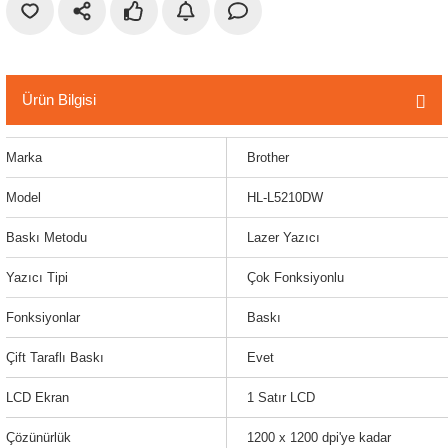
r
etler
Ürün Bilgisi
Marka
Brother
Model
HL-L5210DW
Baskı Metodu
Lazer Yazıcı
Yazıcı Tipi
Çok Fonksiyonlu
Fonksiyonlar
Baskı
Çift Taraflı Baskı
Evet
LCD Ekran
1 Satır LCD
Çözünürlük
1200 x 1200 dpi'ye kadar