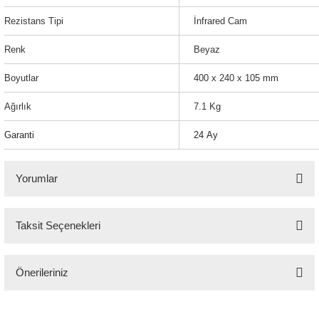
Rezistans Tipi
İnfrared Cam
Renk
Beyaz
Boyutlar
400 x 240 x 105 mm
Ağırlık
7.1 Kg
Garanti
24 Ay
Yorumlar
Taksit Seçenekleri
Bu ürüne ilk yorumu siz yapın!
Önerileriniz
Yorum Yaz
Bu ürünün fiyat bilgisi, resim, ürün açıklamalarında ve diğer konularda