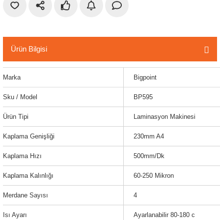
r
etler
Ürün Bilgisi
Marka
Bigpoint
Sku / Model
BP595
Ürün Tipi
Laminasyon Makinesi
Kaplama Genişliği
230mm A4
Kaplama Hızı
500mm/Dk
Kaplama Kalınlığı
60-250 Mikron
Merdane Sayısı
4
Isı Ayarı
Ayarlanabilir 80-180 c