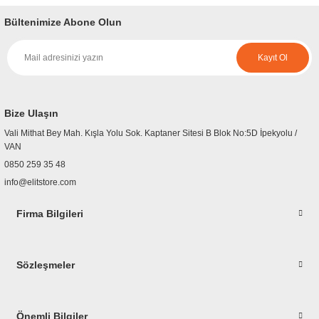
yetersiz gördüğünüz noktaları öneri formunu kullanarak tarafımıza
iletebilirsiniz.
Bültenimize Abone Olun
Görüş ve önerileriniz için teşekkür ederiz.
Kayıt Ol
Ürün resmi kalitesiz, bozuk veya görüntülenemiyor.
Ürün açıklamasında eksik bilgiler bulunuyor.
Ürün bilgilerinde hatalar bulunuyor.
Bize Ulaşın
Ürün fiyatı diğer sitelerden daha pahalı.
Vali Mithat Bey Mah. Kışla Yolu Sok. Kaptaner Sitesi B Blok No:5D İpekyolu /
Bu ürüne benzer farklı alternatifler olmalı.
VAN
0850 259 35 48
info@elitstore.com
Firma Bilgileri
Gönder
Sözleşmeler
Önemli Bilgiler