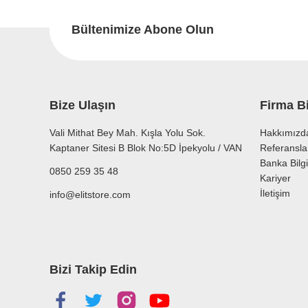
Ürün resmi kalitesiz, bozuk veya görüntülenemiyor.
Ürün açıklamasında eksik bilgiler bulunuyor.
Bültenimize Abone Olun
Ürün bilgilerinde hatalar bulunuyor.
Ürün fiyatı diğer sitelerden daha pahalı.
Bu ürüne benzer farklı alternatifler olmalı.
Bize Ulaşın
Firma Bi
Vali Mithat Bey Mah. Kışla Yolu Sok.
Hakkımızd
Kaptaner Sitesi B Blok No:5D İpekyolu / VAN
Referansla
Banka Bilgi
0850 259 35 48
Kariyer
İletişim
info@elitstore.com
Bizi Takip Edin