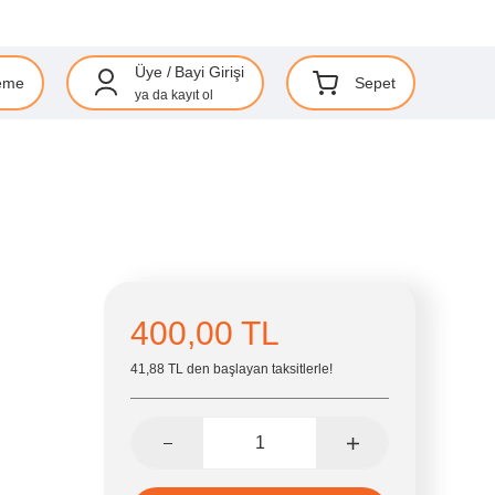
Üye
/
Bayi Girişi
eme
Sepet
ya da
kayıt ol
400,00 TL
41,88 TL den başlayan taksitlerle!