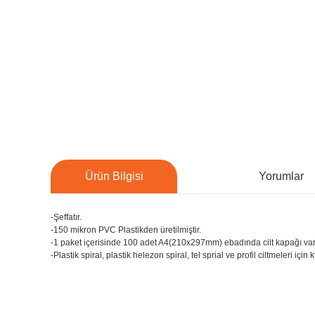
Ürün Bilgisi
Yorumlar
-Şeffatır.
-150 mikron PVC Plastikden üretilmiştir.
-1 paket içerisinde 100 adet A4(210x297mm) ebadında cilt kapağı var
-Plastik spiral, plastik helezon spiral, tel sprial ve profil ciltmeleri içi
Bu ürünün fiyat bilgisi, resim, ürün açıklamalarında ve diğer konu
Görüş ve önerileriniz için teşekkür ederiz.
Bu