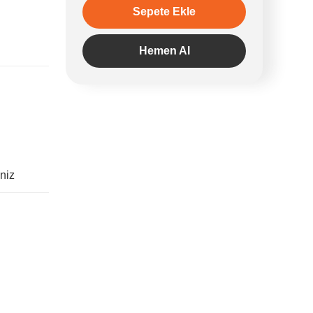
Sepete Ekle
Hemen Al
iniz
irsiniz.