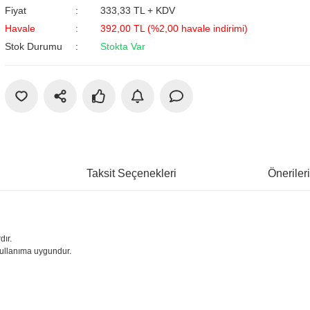
Fiyat
333,33 TL + KDV
Havale
392,00 TL (%2,00 havale indirimi)
Stok Durumu
Stokta Var
Taksit Seçenekleri
Öneriler
dır.
n kullanıma uygundur.
larda yetersiz gördüğünüz noktaları öneri formunu kullanarak tarafımıza iletebil
 ürüne ilk yorumu siz yapın!