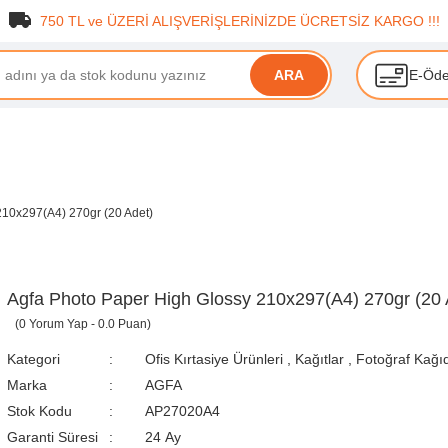
750 TL ve ÜZERİ ALIŞVERİŞLERİNİZDE ÜCRETSİZ KARGO !!!
E-Öd
ARA
210x297(A4) 270gr (20 Adet)
Agfa Photo Paper High Glossy 210x297(A4) 270gr (20 
(0 Yorum Yap - 0.0 Puan)
Kategori
Ofis Kırtasiye Ürünleri
,
Kağıtlar
,
Fotoğraf Kağı
Marka
AGFA
Stok Kodu
AP27020A4
Garanti Süresi
24 Ay