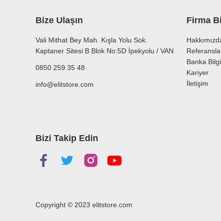
Bu ürüne benzer farklı alternatifler olmalı.
Bize Ulaşın
Firma Bi
Vali Mithat Bey Mah. Kışla Yolu Sok.
Hakkımızd
Kaptaner Sitesi B Blok No:5D İpekyolu / VAN
Referansla
Banka Bilgi
0850 259 35 48
Kariyer
İletişim
info@elitstore.com
Bizi Takip Edin
Copyright © 2023
elitstore.com