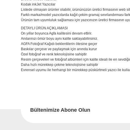
Kodak inkJet Yazıcılar
Listede olmayan ürünler olabilir, ürününüzün üretici firmasının web si
Farklı marka/model yazıcılarda kağıt çekim gramaj sınırlandırması farklı
Ürünün tam uyumluluk sağlaması için yazıcınızın üretici firmasının uyu
DETAYLI ÜRÜN AÇIKLAMASI
On yıllar boyunca Agfa kalitesini devam ettirir.
Anılarınızı ömür boyu aynı kalite saklayabilirsiniz.
AGFA Fotoğraf Kağıdı beklentilerin ötesine geçer
Baskılar çerçeve ve paylaşmak için anında kurur
Özel fotoğraf ve renk teknolojisine sahiptir
Resim çerçeveleri ve fotoğraf albümleri için kalite ideali ile en sevdiğin
Daha hızlı mürekkep çekme teknolojisine sahiptir
Evrensel uyumu ile herhangi bir mürekkep püskürtmeli yazıcı ile kullan
Bu ürünün fiyat bilgisi, resim, ürün açıklamalarında ve diğer konu
Görüş ve önerileriniz için teşekkür ederiz.
Bu
Ürün resmi kalitesiz, bozuk veya görüntülenemiyor.
Ürün açıklamasında eksik bilgiler bulunuyor.
Bültenimize Abone Olun
Ürün bilgilerinde hatalar bulunuyor.
Ürün fiyatı diğer sitelerden daha pahalı.