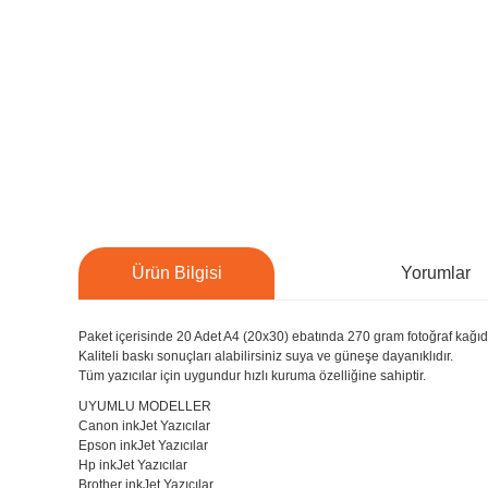
Ürün Bilgisi
Yorumlar
Paket içerisinde 20 Adet A4 (20x30) ebatında 270 gram fotoğraf kağıd
Kaliteli baskı sonuçları alabilirsiniz suya ve güneşe dayanıklıdır.
Tüm yazıcılar için uygundur hızlı kuruma özelliğine sahiptir.
UYUMLU MODELLER
Canon inkJet Yazıcılar
Epson inkJet Yazıcılar
Hp inkJet Yazıcılar
Brother inkJet Yazıcılar