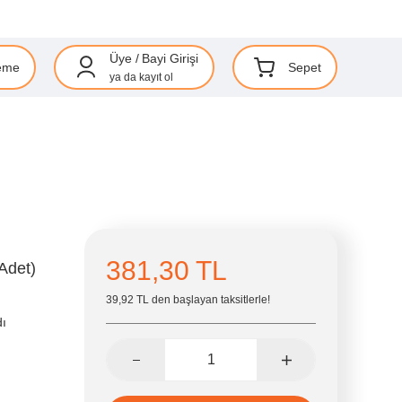
Üye
/
Bayi Girişi
eme
Sepet
ya da
kayıt ol
381,30 TL
Adet)
39,92 TL den başlayan taksitlerle!
dı