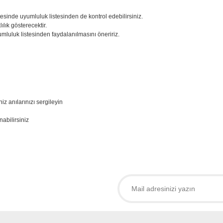
tesinde uyumluluk listesinden de kontrol edebilirsiniz.
lık gösterecektir.
mluluk listesinden faydalanılmasını öneririz.
iz anılarınızı sergileyin
abilirsiniz
larda yetersiz gördüğünüz noktaları öneri formunu kullanarak tarafımıza iletebil
 ürüne ilk yorumu siz yapın!
Yorum Yaz