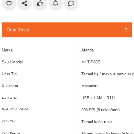
r
etler
Ürün Bilgisi
Marka
Afanda
Sku / Model
MHT-P80E
Ürün Tipi
Termal fiş / makbuz yazıcısı (t
Kullanımı
Masaüstü
USB + LAN + RJ11
Ara Birimler
Baskı Çözünürlüğü
203 DPI (8 nokta/mm)
Kağıt Tipi
Termal kağıt rulolu
Kağıt Boyutu
80 mm genişliğe kadar (rulo ka