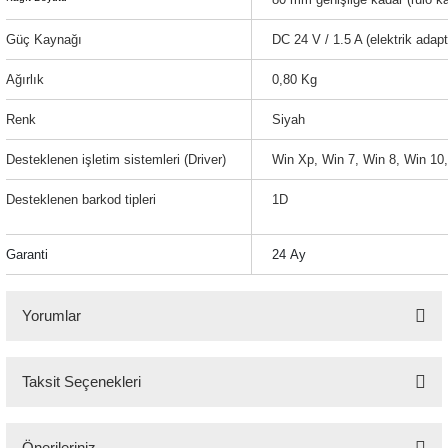
Güç Kaynağı
DC 24 V / 1.5 A (elektrik adap
Ağırlık
0,80 Kg
Renk
Siyah
Desteklenen işletim sistemleri (Driver)
Win Xp, Win 7, Win 8, Win 1
Desteklenen barkod tipleri
1D
Garanti
24 Ay
Yorumlar
Taksit Seçenekleri
Bu ürüne ilk yorumu siz yapın!
Önerileriniz