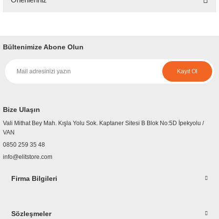
Yorum Yaz
Bu ürünün fiyat bilgisi, resim, ürün açıklamalarında ve diğer konularda
yetersiz gördüğünüz noktaları öneri formunu kullanarak tarafımıza
iletebilirsiniz.
Bültenimize Abone Olun
Görüş ve önerileriniz için teşekkür ederiz.
Kayıt Ol
Ürün resmi kalitesiz, bozuk veya görüntülenemiyor.
Ürün açıklamasında eksik bilgiler bulunuyor.
Ürün bilgilerinde hatalar bulunuyor.
Bize Ulaşın
Ürün fiyatı diğer sitelerden daha pahalı.
Vali Mithat Bey Mah. Kışla Yolu Sok. Kaptaner Sitesi B Blok No:5D İpekyolu /
Bu ürüne benzer farklı alternatifler olmalı.
VAN
0850 259 35 48
info@elitstore.com
Firma Bilgileri
Gönder
Sözleşmeler