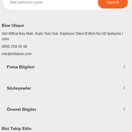
Kayıt Ol
Ürün resmi kalitesiz, bozuk veya görüntülenemiyor.
Ürün açıklamasında eksik bilgiler bulunuyor.
Ürün bilgilerinde hatalar bulunuyor.
Bize Ulaşın
Ürün fiyatı diğer sitelerden daha pahalı.
Vali Mithat Bey Mah. Kışla Yolu Sok. Kaptaner Sitesi B Blok No:5D İpekyolu /
Bu ürüne benzer farklı alternatifler olmalı.
VAN
0850 259 35 48
info@elitstore.com
Firma Bilgileri
Gönder
Sözleşmeler
Önemli Bilgiler
Bizi Takip Edin