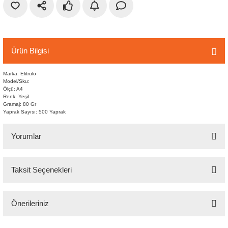
r
etler
Ürün Bilgisi
Marka: Elitrulo
Model/Sku:
Ölçü: A4
Renk: Yeşil
Gramaj: 80 Gr
Yaprak Sayısı: 500 Yaprak
Yorumlar
Taksit Seçenekleri
Bu ürüne ilk yorumu siz yapın!
Önerileriniz
Yorum Yaz
Bu ürünün fiyat bilgisi, resim, ürün açıklamalarında ve diğer konularda