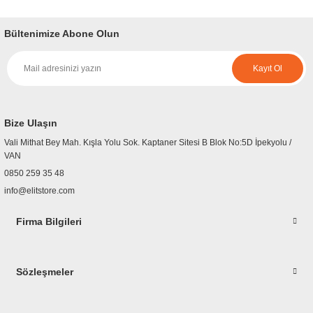
yetersiz gördüğünüz noktaları öneri formunu kullanarak tarafımıza
iletebilirsiniz.
Bültenimize Abone Olun
Görüş ve önerileriniz için teşekkür ederiz.
Kayıt Ol
Ürün resmi kalitesiz, bozuk veya görüntülenemiyor.
Ürün açıklamasında eksik bilgiler bulunuyor.
Ürün bilgilerinde hatalar bulunuyor.
Bize Ulaşın
Ürün fiyatı diğer sitelerden daha pahalı.
Vali Mithat Bey Mah. Kışla Yolu Sok. Kaptaner Sitesi B Blok No:5D İpekyolu /
Bu ürüne benzer farklı alternatifler olmalı.
VAN
0850 259 35 48
info@elitstore.com
Firma Bilgileri
Gönder
Sözleşmeler